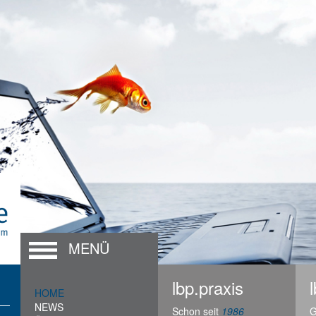
MENÜ
lbp.praxis
HOME
NEWS
Schon seit
1986
G