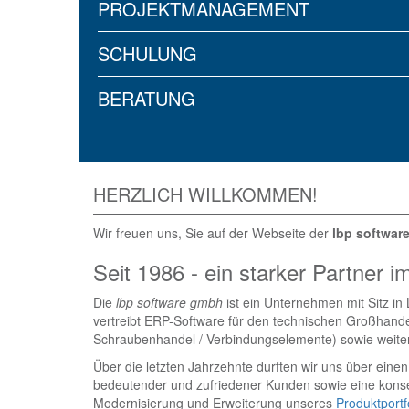
PROJEKTMANAGEMENT
SCHULUNG
BERATUNG
HERZLICH WILLKOMMEN!
Wir freuen uns, Sie auf der Webseite der
lbp softwar
Seit 1986 - ein starker Partner
Die
lbp software gmbh
ist ein Unternehmen mit Sitz in
vertreibt ERP-Software für den technischen Großhand
Schraubenhandel / Verbindungselemente) sowie weit
Über die letzten Jahrzehnte durften wir uns über ein
bedeutender und zufriedener Kunden sowie eine kons
Modernisierung und Erweiterung unseres
Produktportf