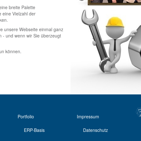
ine breite Palette
 eine Vielzahl der
ken.
ie unsere Webseite einmal ganz
n - und wenn wir Sie überzeugt
tun können.
Portfolio
Impressum
ERP-Basis
Datenschutz