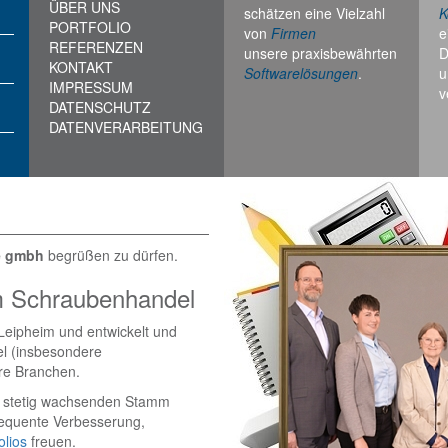
ÜBER UNS
schätzen eine Vielzahl
K
PORTFOLIO
von
Firmen
e
REFERENZEN
unsere praxisbewährten
D
KONTAKT
Softwarelösungen
.
u
IMPRESSUM
v
DATENSCHUTZ
DATENVERARBEITUNG
e gmbh
begrüßen zu dürfen.
 im Schraubenhandel
 Leipheim und entwickelt und
el (insbesondere
ere Branchen.
en stetig wachsenden Stamm
equente Verbesserung,
olios
freuen.