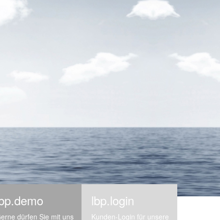
lbp.demo
lbp.login
erne dürfen Sie mit uns
Kunden-Login für unsere